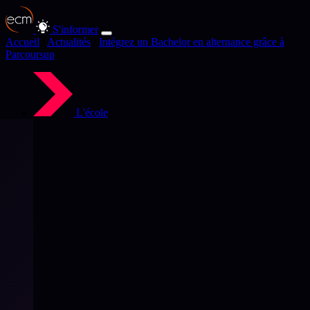
S'informer
Accueil
/
Actualités
/
Intégrez un Bachelor en alternance grâce à
Parcoursup
L'école