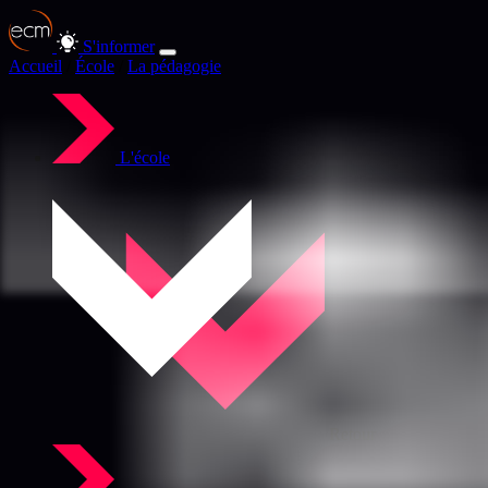
S'informer
Accueil
/
École
/
La pédagogie
L'école
Retour