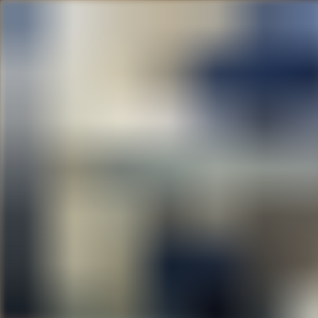
S'informer
Accueil
/
Actualités
/
Clermont-Ferrand
L'école
Retour