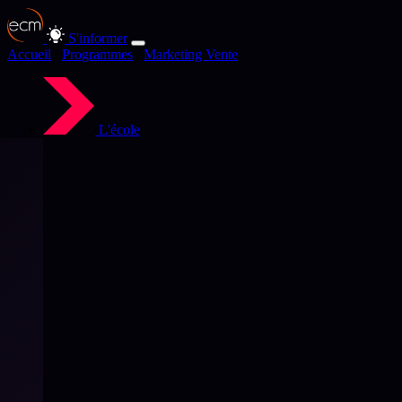
S'informer
Accueil
/
Programmes
/
Marketing Vente
L'école